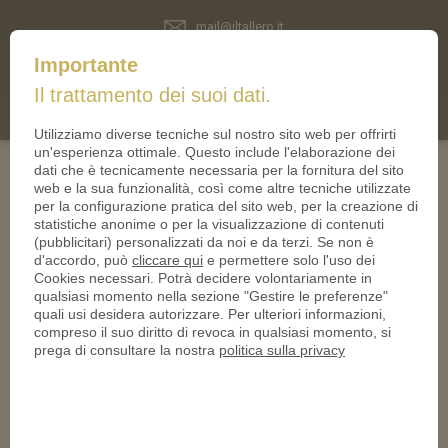
mail@iltallero.it
ilTallero.it
Importante
(0)
Cart
Il trattamento dei suoi dati.
Utilizziamo diverse tecniche sul nostro sito web per offrirti
un'esperienza ottimale. Questo include l'elaborazione dei
dati che è tecnicamente necessaria per la fornitura del sito
web e la sua funzionalità, così come altre tecniche utilizzate
Inviateci un’e-mail
per la configurazione pratica del sito web, per la creazione di
statistiche anonime o per la visualizzazione di contenuti
(pubblicitari) personalizzati da noi e da terzi. Se non è
d'accordo, può
cliccare qui
e permettere solo l'uso dei
Vi preghiamo di compilare tutti i campi del modulo in
Cookies necessari. Potrà decidere volontariamente in
qualsiasi momento nella sezione "Gestire le preferenze"
modo che possiamo redigere un preventivo per voi.Se
quali usi desidera autorizzare. Per ulteriori informazioni,
alcuni dettagli non sono ancora chiari, vi preghiamo di
compreso il suo diritto di revoca in qualsiasi momento, si
prega di consultare la nostra
politica sulla privacy
fornire un’idea di massima. Vi contatteremo in seguito
per definire con maggiore precisione il vostro
progetto.