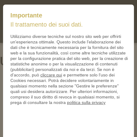
mail@iltallero.it
Importante
ilTallero.it
Il trattamento dei suoi dati.
(0)
Cart
Utilizziamo diverse tecniche sul nostro sito web per offrirti
un'esperienza ottimale. Questo include l'elaborazione dei
dati che è tecnicamente necessaria per la fornitura del sito
web e la sua funzionalità, così come altre tecniche utilizzate
Ultima Black Nickel
per la configurazione pratica del sito web, per la creazione di
statistiche anonime o per la visualizzazione di contenuti
(pubblicitari) personalizzati da noi e da terzi. Se non è
d'accordo, può
cliccare qui
e permettere solo l'uso dei
Cookies necessari. Potrà decidere volontariamente in
qualsiasi momento nella sezione "Gestire le preferenze"
quali usi desidera autorizzare. Per ulteriori informazioni,
compreso il suo diritto di revoca in qualsiasi momento, si
prega di consultare la nostra
politica sulla privacy