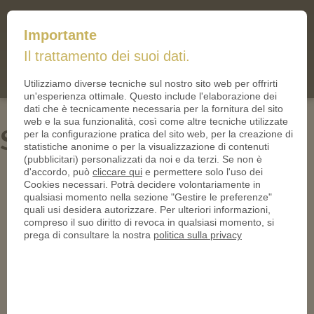
mail@iltallero.it
Importante
ilTallero.it
Il trattamento dei suoi dati.
(0)
Cart
Utilizziamo diverse tecniche sul nostro sito web per offrirti
un'esperienza ottimale. Questo include l'elaborazione dei
dati che è tecnicamente necessaria per la fornitura del sito
web e la sua funzionalità, così come altre tecniche utilizzate
SOKO Black Nickel
per la configurazione pratica del sito web, per la creazione di
statistiche anonime o per la visualizzazione di contenuti
(pubblicitari) personalizzati da noi e da terzi. Se non è
d'accordo, può
cliccare qui
e permettere solo l'uso dei
Cookies necessari. Potrà decidere volontariamente in
qualsiasi momento nella sezione "Gestire le preferenze"
quali usi desidera autorizzare. Per ulteriori informazioni,
compreso il suo diritto di revoca in qualsiasi momento, si
prega di consultare la nostra
politica sulla privacy