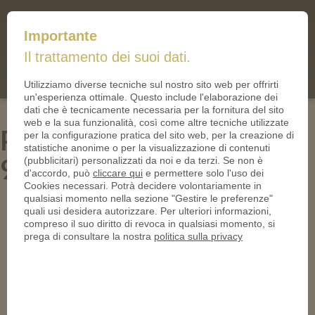
mail@iltallero.it
Importante
ilTallero.it
Il trattamento dei suoi dati.
(0)
Cart
Utilizziamo diverse tecniche sul nostro sito web per offrirti
un'esperienza ottimale. Questo include l'elaborazione dei
dati che è tecnicamente necessaria per la fornitura del sito
web e la sua funzionalità, così come altre tecniche utilizzate
PN25038-bimetall-antik-
per la configurazione pratica del sito web, per la creazione di
statistiche anonime o per la visualizzazione di contenuti
950
(pubblicitari) personalizzati da noi e da terzi. Se non è
d'accordo, può
cliccare qui
e permettere solo l'uso dei
Cookies necessari. Potrà decidere volontariamente in
qualsiasi momento nella sezione "Gestire le preferenze"
quali usi desidera autorizzare. Per ulteriori informazioni,
compreso il suo diritto di revoca in qualsiasi momento, si
prega di consultare la nostra
politica sulla privacy