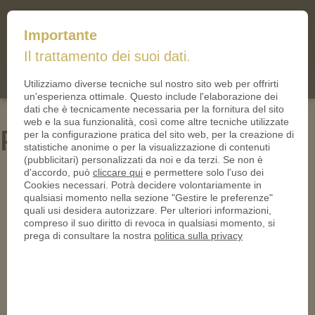
mail@iltallero.it
Importante
ilTallero.it
Il trattamento dei suoi dati.
(0)
Cart
Utilizziamo diverse tecniche sul nostro sito web per offrirti
un'esperienza ottimale. Questo include l'elaborazione dei
dati che è tecnicamente necessaria per la fornitura del sito
web e la sua funzionalità, così come altre tecniche utilizzate
PN24255-2-950
per la configurazione pratica del sito web, per la creazione di
statistiche anonime o per la visualizzazione di contenuti
(pubblicitari) personalizzati da noi e da terzi. Se non è
d'accordo, può
cliccare qui
e permettere solo l'uso dei
Cookies necessari. Potrà decidere volontariamente in
qualsiasi momento nella sezione "Gestire le preferenze"
quali usi desidera autorizzare. Per ulteriori informazioni,
compreso il suo diritto di revoca in qualsiasi momento, si
prega di consultare la nostra
politica sulla privacy