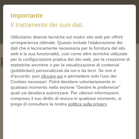
mail@iltallero.it
Importante
ilTallero.it
Il trattamento dei suoi dati.
(0)
Cart
Utilizziamo diverse tecniche sul nostro sito web per offrirti
un'esperienza ottimale. Questo include l'elaborazione dei
dati che è tecnicamente necessaria per la fornitura del sito
web e la sua funzionalità, così come altre tecniche utilizzate
PN24255-1-950
per la configurazione pratica del sito web, per la creazione di
statistiche anonime o per la visualizzazione di contenuti
(pubblicitari) personalizzati da noi e da terzi. Se non è
d'accordo, può
cliccare qui
e permettere solo l'uso dei
Cookies necessari. Potrà decidere volontariamente in
qualsiasi momento nella sezione "Gestire le preferenze"
quali usi desidera autorizzare. Per ulteriori informazioni,
compreso il suo diritto di revoca in qualsiasi momento, si
prega di consultare la nostra
politica sulla privacy