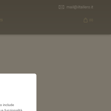
mail@iltallero.it
ti
(0)
Cart
to include
ua funzionalità,