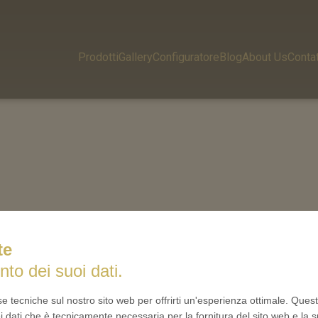
Prodotti
Gallery
Configuratore
Blog
About Us
Contat
te
nto dei suoi dati.
se tecniche sul nostro sito web per offrirti un'esperienza ottimale. Ques
i dati che è tecnicamente necessaria per la fornitura del sito web e la s