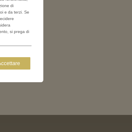
zione di
oi e da terzi. Se
decidere
sidera
ento, si prega di
Accettare