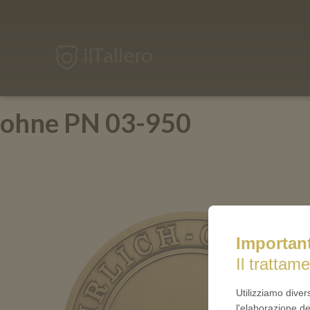
ilTallero.it
ohne PN 03-950
Importan
Il trattame
Utilizziamo diver
l'elaborazione de