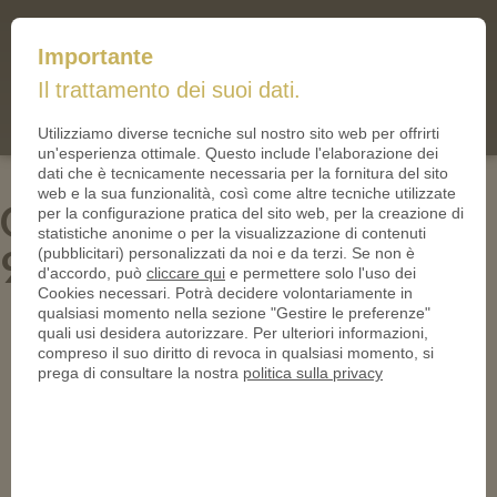
mail@iltallero.it
Importante
ilTallero.it
Il trattamento dei suoi dati.
(0)
Cart
Utilizziamo diverse tecniche sul nostro sito web per offrirti
un'esperienza ottimale. Questo include l'elaborazione dei
dati che è tecnicamente necessaria per la fornitura del sito
web e la sua funzionalità, così come altre tecniche utilizzate
Gutscheintaler_Bernau-
per la configurazione pratica del sito web, per la creazione di
statistiche anonime o per la visualizzazione di contenuti
950
(pubblicitari) personalizzati da noi e da terzi. Se non è
d'accordo, può
cliccare qui
e permettere solo l'uso dei
Cookies necessari. Potrà decidere volontariamente in
qualsiasi momento nella sezione "Gestire le preferenze"
quali usi desidera autorizzare. Per ulteriori informazioni,
compreso il suo diritto di revoca in qualsiasi momento, si
prega di consultare la nostra
politica sulla privacy