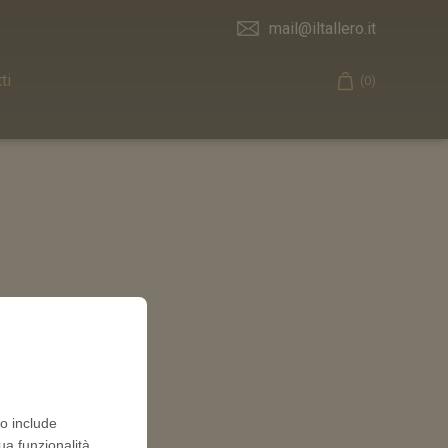
mail@iltallero.it
ti
(0)
Cart
to include
ua funzionalità,