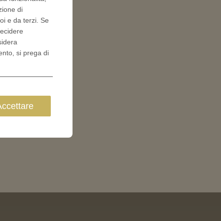
zione di
oi e da terzi. Se
decidere
sidera
ento, si prega di
Accettare