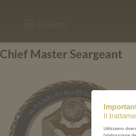
ilTallero.it
Chief Master Seargeant
Importan
Il trattame
Utilizziamo diver
l'elaborazione de