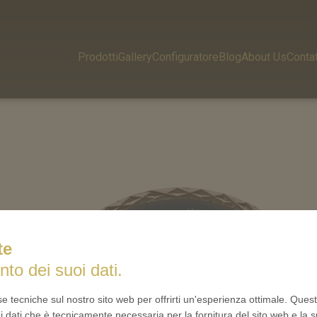
Prodotti
Gallery
Configuratore
Blog
About Us
Contat
te
nto dei suoi dati.
se tecniche sul nostro sito web per offrirti un'esperienza ottimale. Ques
i dati che è tecnicamente necessaria per la fornitura del sito web e la s