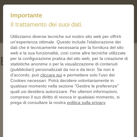
mail@iltallero.it
Importante
ilTallero.it
Il trattamento dei suoi dati.
(0)
Cart
Utilizziamo diverse tecniche sul nostro sito web per offrirti
un'esperienza ottimale. Questo include l'elaborazione dei
dati che è tecnicamente necessaria per la fornitura del sito
web e la sua funzionalità, così come altre tecniche utilizzate
Baia Imperiale
per la configurazione pratica del sito web, per la creazione di
statistiche anonime o per la visualizzazione di contenuti
(pubblicitari) personalizzati da noi e da terzi. Se non è
d'accordo, può
cliccare qui
e permettere solo l'uso dei
Cookies necessari. Potrà decidere volontariamente in
qualsiasi momento nella sezione "Gestire le preferenze"
quali usi desidera autorizzare. Per ulteriori informazioni,
compreso il suo diritto di revoca in qualsiasi momento, si
prega di consultare la nostra
politica sulla privacy